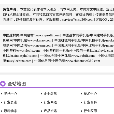
免责声明
： 本文仅代表作者本人观点，与本网无关。本网对文中陈述、观
自行承担全部责任。本网转载自其它媒体的信息，转载目的在于传递更多信
内进行，以便我们及时处理。客服邮箱：service@cnso360.com | 客服QQ：233
中国建材网/中网建材/www.cnprofit.com
|
中国建材网手机版/中网建材手机版,m.cnp
机械网/中网机械/www.okmao.com
|
中国机械网手机版/中网机械手机版/m.okma
玻璃网/中网玻璃/www.meesm.com
|
中国玻璃网手机版/中网玻璃手机版/m.mees
中网塑料/www.vlevle.com
|
中国塑料网手机版/中网塑料手机版/m.vlevle.com
机版/m.sinoasphalts.com
|
中国体坛网/中网体坛/www.oubili.com
|
中国体坛网手
版/m.stylechina.com
|
中国信息网/中网信息/www.chinanews360.com
|
全站地图
资讯中心
企业聚焦
技术中心
行业资讯
行业商道
行业百科
原料动态
产品资讯
行业应用