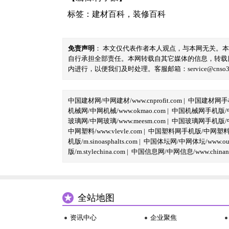
标签：
建材百科
，
装修百科
免责声明
： 本文仅代表作者本人观点，与本网无关。
自行承担全部责任。本网转载自其它媒体的信息，转载
内进行，以便我们及时处理。客服邮箱：service@cnso360.
中国建材网/中网建材/www.cnprofit.com
|
中国建材网手机版
机械网/中网机械/www.okmao.com
|
中国机械网手机版/中网
玻璃网/中网玻璃/www.meesm.com
|
中国玻璃网手机版/中网
中网塑料/www.vlevle.com
|
中国塑料网手机版/中网塑料手机版
机版/m.sinoasphalts.com
|
中国体坛网/中网体坛/www.oubi
版/m.stylechina.com
|
中国信息网/中网信息/www.chinane
全站地图
资讯中心
企业聚焦