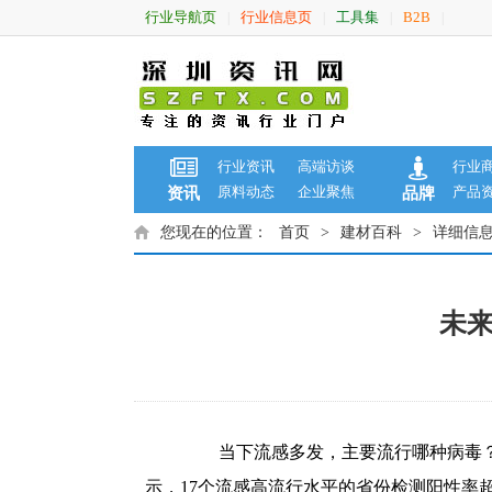
行业导航页
行业信息页
工具集
B2B
|
|
|
|
行业资讯
高端访谈
行业
原料动态
企业聚焦
产品
资讯
品牌
您现在的位置：
首页
>
建材百科
>
详细信
未来
当下流感多发，主要流行哪种病毒？是
示，17个流感高流行水平的省份检测阳性率超