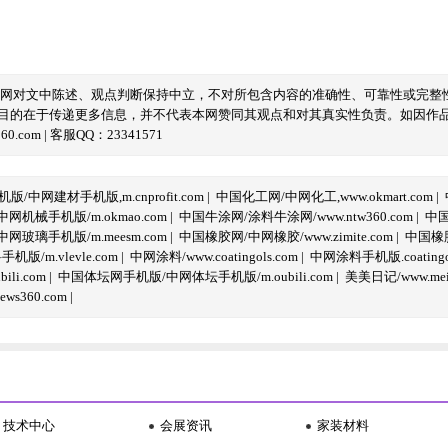
本网对文中陈述、观点判断保持中立，不对所包含内容的准确性、可靠性或完整
目的在于传递更多信息，并不代表本网赞同其观点和对其真实性负责。如因作
com | 客服QQ：23341571
/中网建材手机版,m.cnprofit.com
|
中国化工网/中网化工,www.okmart.com
|
机械手机版/m.okmao.com
|
中国牛涂网/涂料牛涂网/www.ntw360.com
|
中国
玻璃手机版/m.meesm.com
|
中国橡胶网/中网橡胶/www.zimite.com
|
中国橡胶
/m.vlevle.com
|
中网涂料/www.coatingols.com
|
中网涂料手机版.coatingol
li.com
|
中国体坛网手机版/中网体坛手机版/m.oubili.com
|
美美日记/www.meime
ws360.com
|
技术中心
会展资讯
家装材料