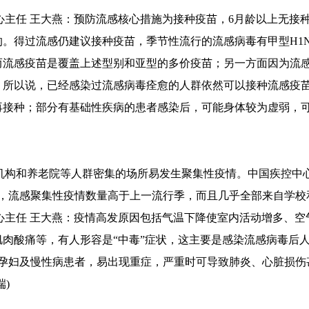
任 王大燕：预防流感核心措施为接种疫苗，6月龄以上无接种
。得过流感仍建议接种疫苗，季节性流行的流感病毒有甲型H1N
而流感疫苗是覆盖上述型别和亚型的多价疫苗；另一方面因为流
。所以说，已经感染过流感病毒痊愈的人群依然可以接种流感疫
再接种；部分有基础性疾病的患者感染后，可能身体较为虚弱，
和养老院等人群密集的场所易发生聚集性疫情。中国疾控中心
组，流感聚集性疫情数量高于上一流行季，而且几乎全部来自学校
任 王大燕：疫情高发原因包括气温下降使室内活动增多、空
肉酸痛等，有人形容是“中毒”症状，这主要是感染流感病毒后
、孕妇及慢性病患者，易出现重症，严重时可导致肺炎、心脏损
)